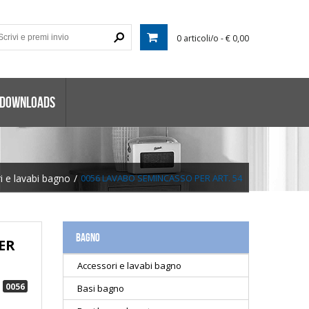
0 articoli/o - € 0,00
 DOWNLOADS
i e lavabi bagno
/
0056 LAVABO SEMINCASSO PER ART. 54
BAGNO
ER
Accessori e lavabi bagno
0056
Basi bagno