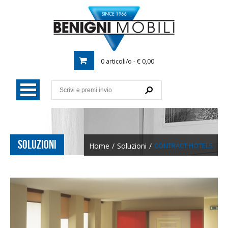
0 articoli/o - € 0,00
SOLUZIONI
Home
/
Soluzioni
/
CONTRACT HOTELS