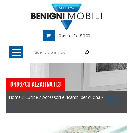
0 articoli/o - € 0,00
0486/CU ALZATINA H.3
Home
/
Cucine
/
Accessori e ricambi per cucina
/
0486/CU
ALZATINA
H.3