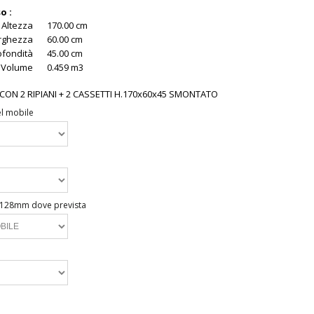
o :
Altezza
170.00 cm
rghezza
60.00 cm
ofondità
45.00 cm
Volume
0.459 m3
CON 2 RIPIANI + 2 CASSETTI H.170x60x45 SMONTATO
el mobile
 128mm dove prevista