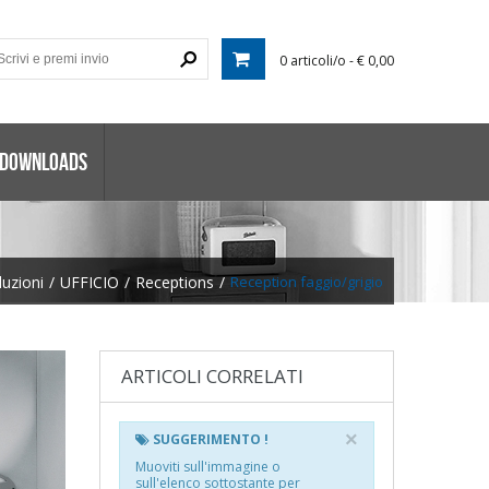
0 articoli/o - € 0,00
 DOWNLOADS
luzioni
/
UFFICIO
/
Receptions
/
Reception faggio/grigio
ARTICOLI CORRELATI
×
SUGGERIMENTO !
Muoviti sull'immagine o
sull'elenco sottostante per