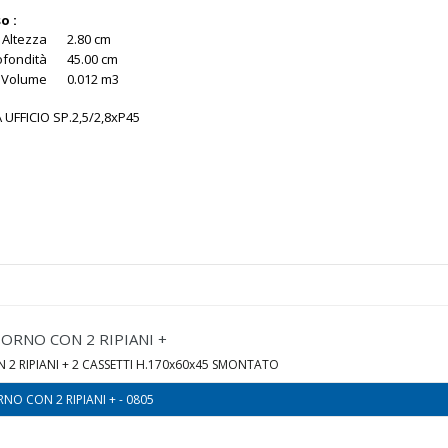
o :
Altezza
2.80 cm
ofondità
45.00 cm
Volume
0.012 m3
 UFFICIO SP.2,5/2,8xP45
IORNO CON 2 RIPIANI +
 2 RIPIANI + 2 CASSETTI H.170x60x45 SMONTATO
NO CON 2 RIPIANI + - 0805