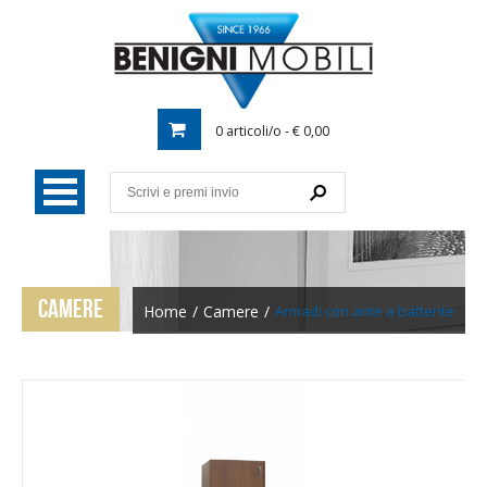
0 articoli/o - € 0,00
CAMERE
Home
/
Camere
/
Armadi con ante a battente