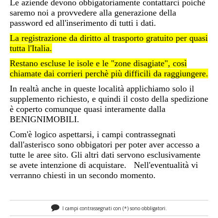
Le aziende devono obbigatoriamente contattarci poichè
saremo noi a provvedere alla generazione della
password ed all'inserimento di tutti i dati.
La registrazione da diritto al trasporto gratuito per quasi
tutta l'Italia.
Restano escluse le isole e le "zone disagiate", così
chiamate dai corrieri perchè più difficili da raggiungere.
In realtà anche in queste località applichiamo solo il
supplemento richiesto, e quindi il costo della spedizione
è coperto comunque quasi interamente dalla
BENIGNIMOBILI.
Com'è logico aspettarsi, i campi contrassegnati
dall'asterisco sono obbigatori per poter aver accesso a
tutte le aree sito. Gli altri dati servono esclusivamente
se avete intenzione di acquistare. Nell'eventualità vi
verranno chiesti in un secondo momento.
I campi contrassegnati con (*) sono obbligatori.